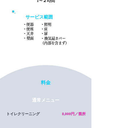
1〜２時間
サービス範囲
・便器
・照明
・便座
・床
・天井
・扉
​・壁面
​・換気扇カバー
（内部を含まず）
​料金
通常メニュー
トイレクリーニング
8,000円／箇所