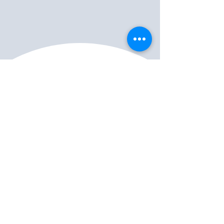
施工注意点
水道・ガス・電気をお借りする場合があります。
清掃箇所周辺のスペースの確保をお願いします。
お客様ご不在時のサービスは行っておりませんが、作
業中の外出は可能です。作業前と作業後には必ずお立
合いをお願いしています。
作業箇所にトラブルがある場合は作業を承れないこと
があります。
例) 取り外しに対応しないもの、異音を発するもの、
動作の確認が取れない、故障している場合など
専用の道具・洗剤を使用させていただきますので、設
備の劣化などで塗装がはがれてしまう場合がありま
す。ご容赦ください。
研磨作業が必要なクリーニング作業の場合は設備に微
細な傷がついてしまう場合があります。